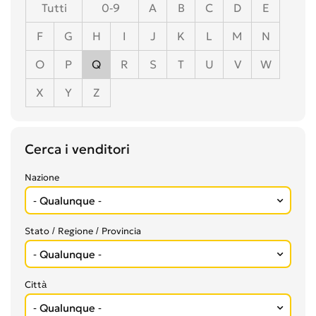
Tutti
0-9
A
B
C
D
E
F
G
H
I
J
K
L
M
N
O
P
Q
R
S
T
U
V
W
X
Y
Z
Cerca i venditori
Nazione
Stato / Regione / Provincia
Città