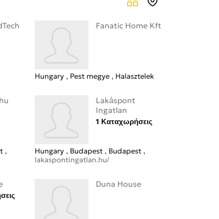
dTech
Fanatic Home Kft
Hungary
Pest megye
Halasztelek
.hu
Lakáspont
Ingatlan
1 Καταχωρήσεις
st
Hungary
Budapest
Budapest
lakaspontingatlan.hu/
e
Duna House
σεις