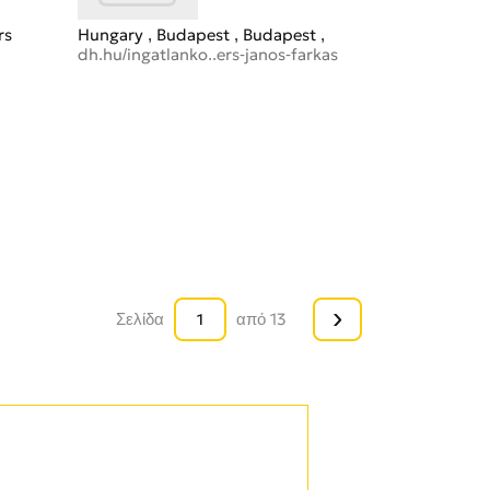
rs
Hungary
Budapest
Budapest
dh.hu/ingatlanko..ers-janos-farkas
›
Σελίδα
από 13