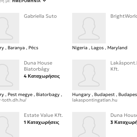
ση με:
ΗΜΕΡΟΜΗΝΊΑ
Gabriella Suto
BrightWorl
ry
Baranya
Pécs
Nigeria
Lagos
Maryland
Duna House
Lakáspont
Biatorbágy
Kft.
4 Καταχωρήσεις
ry
Pest megye
Biatorbagy
Hungary
Budapest
Budape
-toth.dh.hu/
lakaspontingatlan.hu
Estate Value Kft.
Duna Hous
1 Καταχωρήσεις
3 Καταχωρή