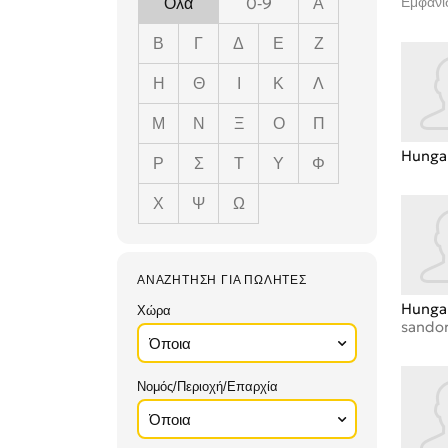
Όλα
0-9
Α
Εμφάνι
Β
Γ
Δ
Ε
Ζ
Η
Θ
Ι
Κ
Λ
Μ
Ν
Ξ
Ο
Π
Hunga
Ρ
Σ
Τ
Υ
Φ
Χ
Ψ
Ω
ΑΝΑΖΉΤΗΣΗ ΓΙΑ ΠΩΛΗΤΈΣ
Hunga
Χώρα
sandor
Νομός/Περιοχή/Επαρχία