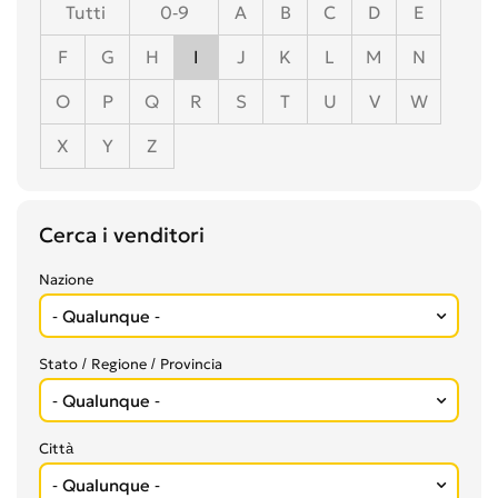
Tutti
0-9
A
B
C
D
E
F
G
H
I
J
K
L
M
N
O
P
Q
R
S
T
U
V
W
X
Y
Z
Cerca i venditori
Nazione
Stato / Regione / Provincia
Città