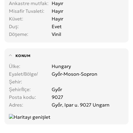
Ankastre mutfak
Hayır
Misafir Tuvaleti
Hayır
Küvet
Hayır
Duş
Evet
Döşeme
Vinil
KONUM
Ülke
Hungary
Eyalet/Bölge/
Győr-Moson-Sopron
Şehir
Şehir/İlçe
Győr
Posta kodu
9027
Adres
Győr, Ipar u. 9027 Ungarn