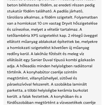
beton béléstestes födém, az eredeti részen pedig
stukatúr födém található. A padlás járható,
tárolásra alkalmas, a födém szigetelt. Folyamatban
van a homlokzat 10 cm vastag Dryvit hőszigetelése
és színezése, melyet a vételár tartalmaz. A
tetőlambéria XPS szigetelést kap. 2 rétegű üveggel
ellátott műanyag ablakokat építettek be, melyekre
a homlokzati szigetelést követően új műanyag
redőny kerül. A lakóház fűtését és meleg víz
ellátását egy Sanier Duval típusú kombi gázkazán
adja. A hőleadás minden helyiségben radiátorral
történik. A konyhabútor cseréje szintén
megtörtént, villanytűzhellyel, sütővel és
páraelszívóval felszerelt. A szobákba laminált
parketta, a többi helyiségbe kerámia burkolat
került. a falak festettek. A konyhában és a
fürdőszobában megtörtént a vízvezetékek cseréje