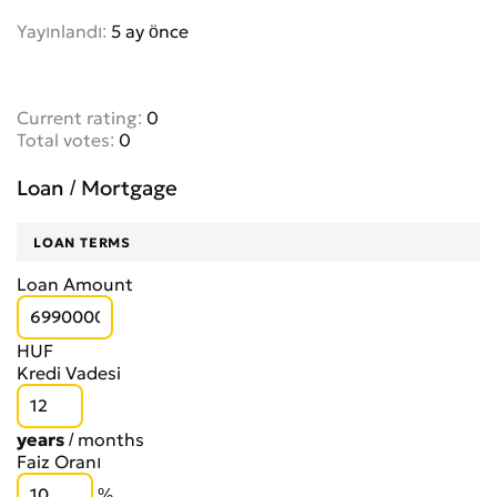
Yayınlandı:
5 ay önce
Current rating:
0
Total votes:
0
Loan / Mortgage
LOAN TERMS
Loan Amount
HUF
Kredi Vadesi
years
/
months
Faiz Oranı
%