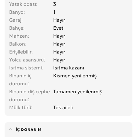
Yatak odası
3
Banyo
1
Garaj
Hayır
Bahçe
Evet
Mahzen
Hayır
Balkon
Hayır
Erişilebilir
Hayır
Yolcu asansörü
Hayır
Isıtma sistemi
Isıtma kazanı
Binanın iç
Kısmen yenilenmiş
durumu
Binanın dış cephe
Tamamen yenilenmiş
durumu
Mülk türü
Tek aileli
İÇ DONANIM