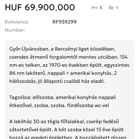
HUF 69,900,000
3
1
Reference
RF939299
Number
Győr-Újvárosban, a Bercsényi liget közelében,
csendes átmenő forgalomtól mentes utcában, 154
nm-es telken, az 1970-es években épült, egyszintes
86 nm lakóterű, nappali + amerikai konyhás, 2
hálószobás, jó állapotú családi ház eladó.
Tagolása: előszoba, amerikai konyhás nappali
étkezővel, szoba, szoba, fürdőszoba wc-vel
A lakóház 30-as tégla főfalakkal, cserép fedésű
sátortetővel épült. A két szoba közel 15 éve épült
hozzá az eredeti épülethez. A hozzáépített részen