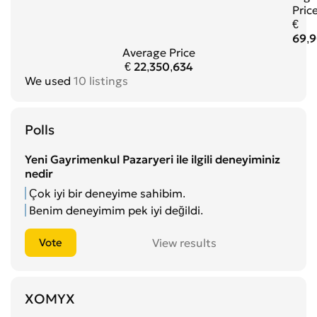
Pric
€
69,
Average Price
€ 22,350,634
We used
10 listings
Polls
Yeni Gayrimenkul Pazaryeri ile ilgili deneyiminiz
nedir
Çok iyi bir deneyime sahibim.
Benim deneyimim pek iyi değildi.
View results
XOMYX