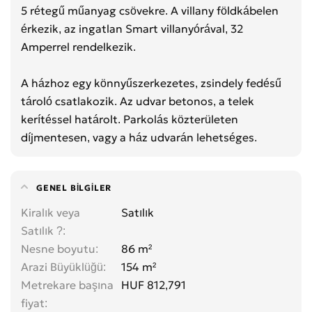
5 rétegű műanyag csövekre. A villany földkábelen
érkezik, az ingatlan Smart villanyórával, 32
Amperrel rendelkezik.
A házhoz egy könnyűszerkezetes, zsindely fedésű
tároló csatlakozik. Az udvar betonos, a telek
kerítéssel határolt. Parkolás közterületen
díjmentesen, vagy a ház udvarán lehetséges.
GENEL BILGILER
Kiralık veya
Satılık
Satılık ?
Nesne boyutu
86 m²
Arazi Büyüklüğü
154 m²
Metrekare başına
HUF 812,791
fiyat