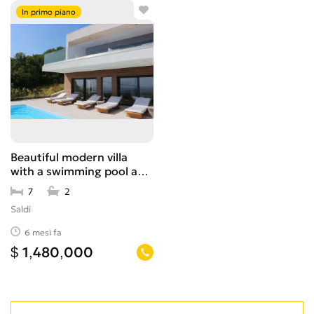
In primo piano
Beautiful modern villa
with a swimming pool and
sea view in a peaceful
7
2
location
Saldi
6 mesi fa
$ 1,480,000