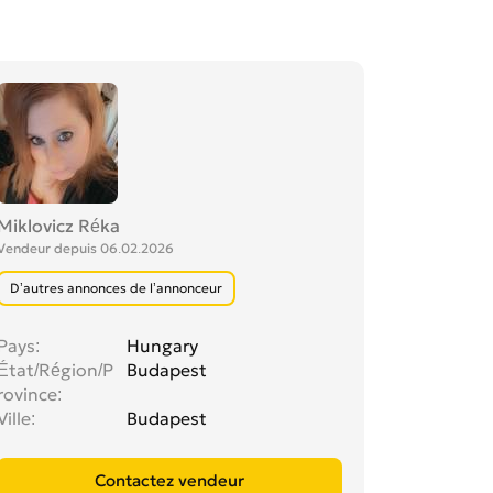
Miklovicz Réka
Vendeur depuis 06.02.2026
D’autres annonces de l’annonceur
Pays
Hungary
État/Région/P
Budapest
rovince
Ville
Budapest