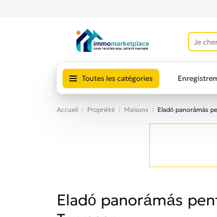
Toutes les catégories
Enregistre
Avis des uti
Accueil
Propriété
Maisons
Eladó panorámás pe
Eladó panorámás pent