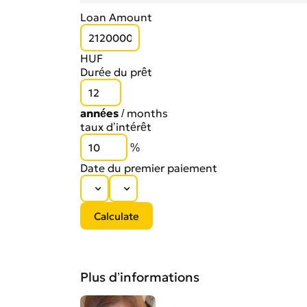
Loan Amount
HUF
Durée du prêt
années
/
months
taux d’intérêt
%
Date du premier paiement
Plus d’informations