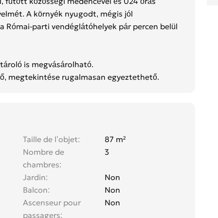
l, fűtött közösségi medencével és 024 órás
nyelmét. A környék nyugodt, mégis jól
 a Római-parti vendéglátóhelyek pár percen belül
tároló is megvásárolható.
tő, megtekintése rugalmasan egyeztethető.
Taille de l’objet
87 m²
Nombre de
3
chambres
Jardin
Non
Balcon
Non
Ascenseur pour
Non
passagers