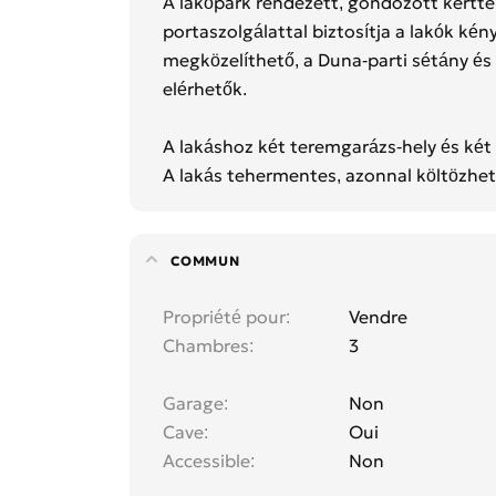
A lakópark rendezett, gondozott kertte
portaszolgálattal biztosítja a lakók ké
megközelíthető, a Duna-parti sétány és
elérhetők.
A lakáshoz két teremgarázs-hely és két 
A lakás tehermentes, azonnal költözhe
COMMUN
Propriété pour
Vendre
Chambres
3
Garage
Non
Cave
Oui
Accessible
Non