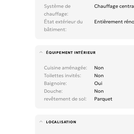
Système de
Chauffage centra
chauffage
État extérieur du
Entièrement rén
bâtiment
ÉQUIPEMENT INTÉRIEUR
Cuisine aménagée
Non
Toilettes invités
Non
Baignoire
Oui
Douche
Non
revêtement de sol
Parquet
LOCALISATION