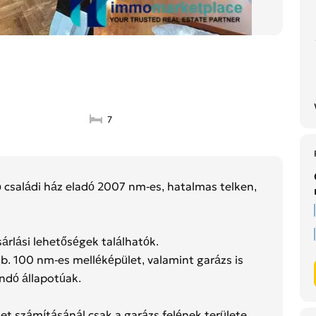
7
dó családi ház eladó 2007 nm-es, hatalmas telken,
árlási lehetőségek találhatók.
kb. 100 nm-es melléképület, valamint garázs is
ndó állapotúak.
let számításánál csak a garázs felének területe