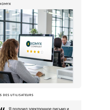
XOMYX
S DES UTILISATEURS
Я получил электронное письмо и