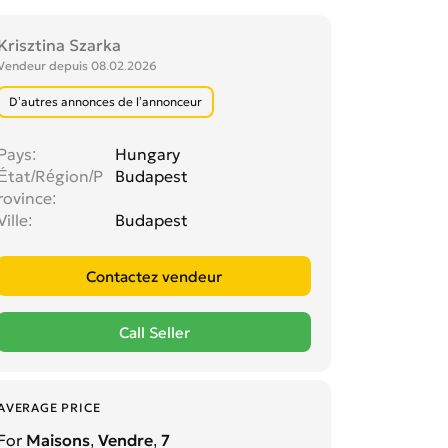
Krisztina Szarka
Vendeur depuis 08.02.2026
D’autres annonces de l’annonceur
Pays
Hungary
État/Région/P
Budapest
rovince
Ville
Budapest
AVERAGE PRICE
For
Maisons, Vendre, 7