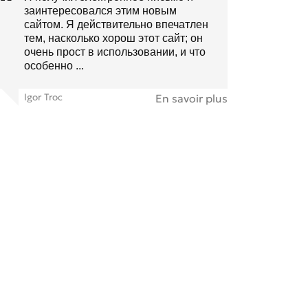
заинтересовался этим новым
сайтом. Я действительно впечатлен
тем, насколько хорош этот сайт; он
очень прост в использовании, и что
особенно ...
Igor Troc
En savoir plus