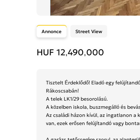
Annonce
Street View
HUF 12,490,000
Tisztelt Érdeklődő! Eladó egy felújítan
Rákoscsabán!
A telek LK1/29 besorolású.
A közelben iskola, buszmegálló és bevás
Az családi házon kívül, az ingatlanon a 
van, ezek erősen felújítandó vagy bonta
A garázs tetőcserére szorul, az alapterü