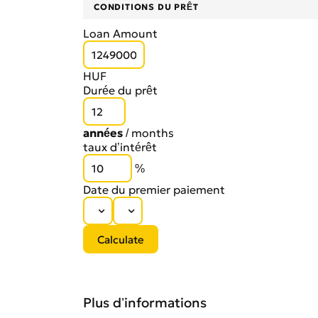
CONDITIONS DU PRÊT
Loan Amount
HUF
Durée du prêt
années
/
months
taux d’intérêt
%
Date du premier paiement
Plus d’informations