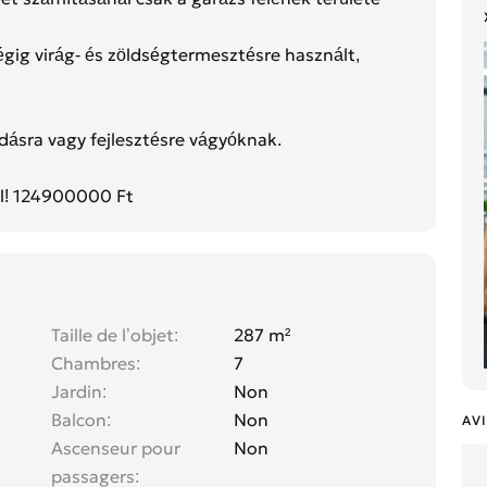
 végig virág- és zöldségtermesztésre használt,
dásra vagy fejlesztésre vágyóknak.
l! 124900000 Ft
Taille de l’objet
287 m²
Chambres
7
Jardin
Non
Balcon
Non
AVI
Ascenseur pour
Non
passagers