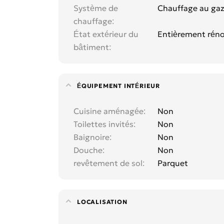
Système de
Chauffage au ga
chauffage
État extérieur du
Entièrement rén
bâtiment
ÉQUIPEMENT INTÉRIEUR
Cuisine aménagée
Non
Toilettes invités
Non
Baignoire
Non
Douche
Non
revêtement de sol
Parquet
LOCALISATION