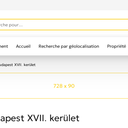
ment
Accueil
Recherche par géolocalisation
Propriété
lisateurs
udapest XVII. kerület
728 x 90
apest XVII. kerület