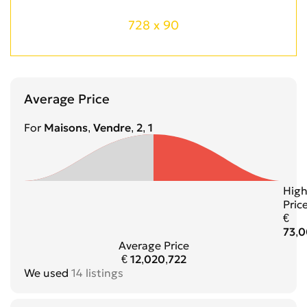
728 x 90
Average Price
For
Maisons, Vendre, 2, 1
Hig
Pric
€
73,
Average Price
€ 12,020,722
We used
14 listings