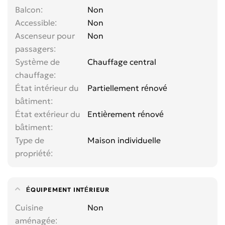
Balcon
Non
Accessible
Non
Ascenseur pour
Non
passagers
Système de
Chauffage central
chauffage
État intérieur du
Partiellement rénové
bâtiment
État extérieur du
Entièrement rénové
bâtiment
Type de
Maison individuelle
propriété
ÉQUIPEMENT INTÉRIEUR
Cuisine
Non
aménagée