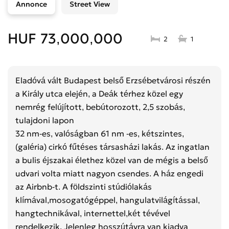
Annonce
Street View
HUF 73,000,000
2
1
Eladóvá vált Budapest belső Erzsébetvárosi részén
a Király utca elején, a Deák térhez közel egy
nemrég felújított, bebútorozott, 2,5 szobás,
tulajdoni lapon
32 nm-es, valóságban 61 nm -es, kétszintes,
(galéria) cirkó fűtéses társasházi lakás. Az ingatlan
a bulis éjszakai élethez közel van de mégis a belső
udvari volta miatt nagyon csendes. A ház engedi
az Airbnb-t. A földszinti stúdiólakás
klímával,mosogatógéppel, hangulatvilágítással,
hangtechnikával, internettel,két tévével
rendelkezik. Jelenleg hosszútávra van kiadva