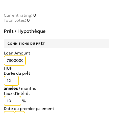
Current rating:
0
Total votes:
0
Prêt / Hypothèque
CONDITIONS DU PRÊT
Loan Amount
HUF
Durée du prêt
années
/
months
taux d’intérêt
%
Date du premier paiement